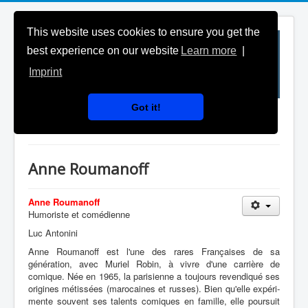
This website uses cookies to ensure you get the
best experience on our website
Learn more
|
Imprint
Got it!
Généalogies célèbres
Anne Roumanoff
Anne Roumanoff
Humoriste et comédienne
Luc Antonini
Anne Rouma­noff est l'une des rares Françaises de sa
génération, avec Muriel Robin, à vivre d'une carrière de
comique. Née en 1965, la pari­sienne a toujours reven­diqué ses
origines métis­sées (maro­caines et russes). Bien qu'elle expé­ri­
mente souvent ses talents comiques en famille, elle pour­suit