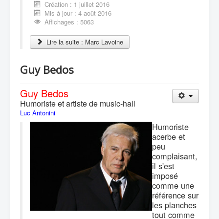
Création : 1 juillet 2016
Mis à jour : 4 août 2016
Affichages : 5063
Lire la suite : Marc Lavoine
Guy Bedos
Guy Bedos
Humoriste et artiste de music-hall
Luc Antonini
Humoriste
acerbe et
peu
complaisant,
il s'est
imposé
comme une
référence sur
les planches
tout comme