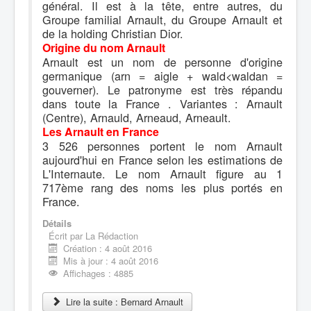
général. Il est à la tête, entre autres, du
Groupe familial Arnault, du Groupe Arnault et
de la holding Christian Dior.
Origine du nom Arnault
Arnault est un nom de personne d'origine
germanique (arn = aigle + wald<waldan =
gouverner). Le patronyme est très répandu
dans toute la France . Variantes : Arnault
(Centre), Arnauld, Arneaud, Arneault.
Les Arnault en France
3 526 personnes portent le nom Arnault
aujourd'hui en France selon les estimations de
L'Internaute. Le nom Arnault figure au 1
717ème rang des noms les plus portés en
France.
Détails
Écrit par
La Rédaction
Création : 4 août 2016
Mis à jour : 4 août 2016
Affichages : 4885
Lire la suite : Bernard Arnault