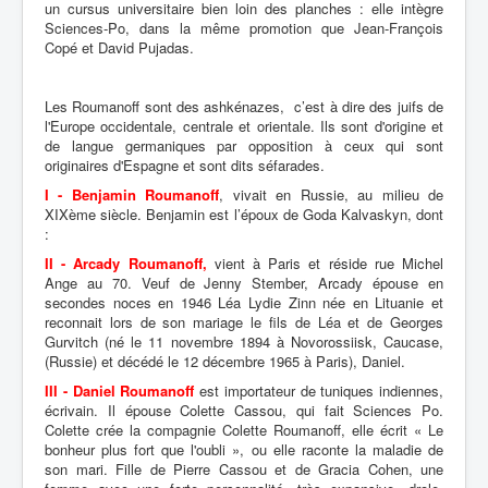
un cursus univer­si­taire bien loin des planches : elle intègre
Sciences-Po, dans la même promo­tion que Jean-François
Copé et David Pujadas.
Les Roumanoff sont des ashkénazes, c’est à dire des juifs de
l'Europe occidentale, centrale et orientale. Ils sont d'origine et
de langue germaniques par opposition à ceux qui sont
originaires d'Espagne et sont dits séfarades.
I - Benjamin Roumanoff
, vivait en Russie, au milieu de
XIXème siècle. Benjamin est l’époux de Goda Kalvaskyn, dont
:
II - Arcady Roumanoff,
vient à Paris et réside rue Michel
Ange au 70. Veuf de Jenny Stember, Arcady épouse en
secondes noces en 1946 Léa Lydie Zinn née en Lituanie et
reconnait lors de son mariage le fils de Léa et de Georges
Gurvitch (né le 11 novembre 1894 à Novorossiisk, Caucase,
(Russie) et décédé le 12 décembre 1965 à Paris), Daniel.
III - Daniel Roumanoff
est importateur de tuniques indiennes,
écrivain. Il épouse Colette Cassou, qui fait Sciences Po.
Colette crée la compagnie Colette Roumanoff, elle écrit « Le
bonheur plus fort que l'oubli », ou elle raconte la maladie de
son mari. Fille de Pierre Cassou et de Gracia Cohen, une