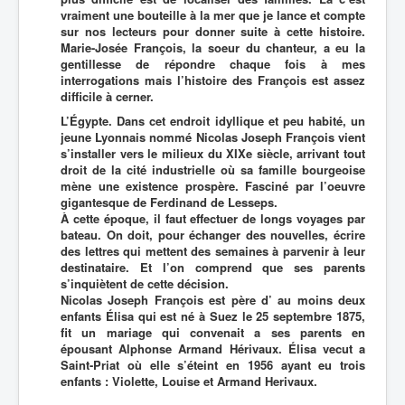
vraiment une bouteille à la mer que je lance et compte
sur nos lecteurs pour donner suite à cette histoire.
Marie-Josée François, la soeur du chanteur, a eu la
gentillesse de répondre chaque fois à mes
interrogations mais l’histoire des François est assez
difficile à cerner.
L’Égypte. Dans cet endroit idyllique et peu habité, un
jeune Lyonnais nommé Nicolas Joseph François vient
s’installer vers le milieux du XIXe siècle, arrivant tout
droit de la cité industrielle où sa famille bourgeoise
mène une existence prospère. Fasciné par l’oeuvre
gigantesque de Ferdinand de Lesseps.
À cette époque, il faut effectuer de longs voyages par
bateau. On doit, pour échanger des nouvelles, écrire
des lettres qui mettent des semaines à parvenir à leur
destinataire. Et l’on comprend que ses parents
s’inquiètent de cette décision.
Nicolas Joseph François est père d’ au moins deux
enfants Élisa qui est né à Suez le 25 septembre 1875,
fit un mariage qui convenait a ses parents en
épousant Alphonse Armand Hérivaux. Élisa vecut a
Saint-Priat où elle s’éteint en 1956 ayant eu trois
enfants : Violette, Louise et Armand Herivaux.