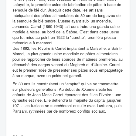
Lafayette, la première usine de fabrication de pâtes à base de
semoule de blé dur. Jusqu'à cette date, les artisans
fabriquaient des pâtes alimentaires de 80 cm de long avec de
la semoule de blé tendre. L'usine ayant subi un incendie,
Johannès Carret (1860-1940) fait construire une grande usine
modèle à Vaise, au bord de la Saône. C’est dans cette usine
que fut mise au point en 1922 la "carette", première presse
mécanique à macaroni.
Dès 1892, les Rivoire & Carret implantent à Marseille, à Saint-
Marcel, la plus grande usine mondiale de pâtes alimentaires
pour se rapprocher de leurs sources de matières premières, au
débouché des cargos venant du Maghreb et d'Ukraine. Carret
eut le premier l'idée de présenter ses pâtes sous empaquetage
à sa marque, avec un poids net garanti.
En 30 ans ils construisent un "empire" qui va se transmettre
sur plusieurs générations. Au début du XXème siècle les
enfants de Jean-Marie Carret épousent des filles Rivoire : une
dynastie est née. Elle détiendra la majorité du capital jusqu'en
1971. Les fusions se succéderont ensuite avec Lustucru, puis
Panzani, rythmées par de nombreux conflits sociaux.