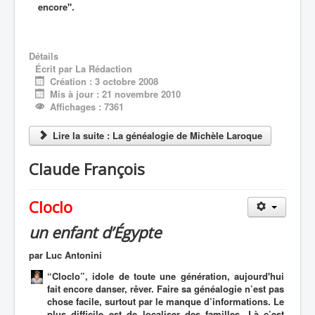
encore".
Détails
Écrit par
La Rédaction
Création : 3 octobre 2008
Mis à jour : 21 novembre 2010
Affichages : 7361
Lire la suite : La généalogie de Michèle Laroque
Claude François
Cloclo
un enfant d’Égypte
par Luc Antonini
“Cloclo”, idole de toute une génération, aujourd'hui
fait encore danser, rêver. Faire sa généalogie n’est pas
chose facile, surtout par le manque d’informations. Le
plus difficile est de localiser des familles. Là c’est