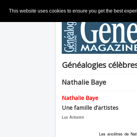
This website uses cookies to ensure you get the best expe
Généalogies célèbre
Nathalie Baye
Nathalie Baye
Une famille d’artistes
Luc Antonini
Les ancêtres de Nat