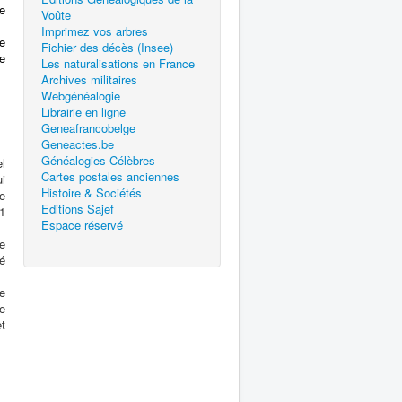
re
Voûte
Imprimez vos arbres
e
Fichier des décès (Insee)
e
Les naturalisations en France
Archives militaires
Webgénéalogie
Librairie en ligne
Geneafrancobelge
Geneactes.be
Généalogies Célèbres
el
Cartes postales anciennes
ui
Histoire & Sociétés
e
Editions Sajef
01
Espace réservé
e
é
e
e
et