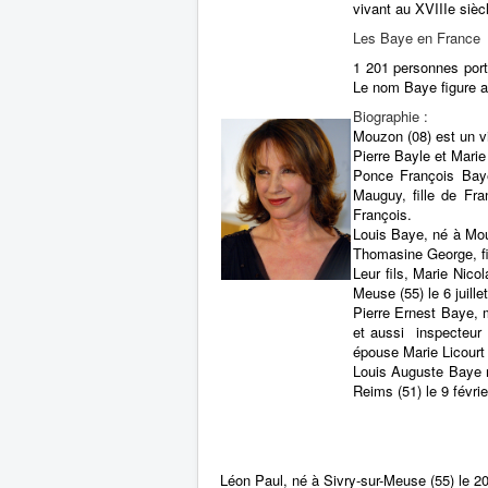
vivant au XVIIIe sièc
Les Baye en France
1 201 personnes port
Le nom Baye figure a
Biographie :
Mouzon (08) est un v
Pierre Bayle et Marie
Ponce François Baye
Mauguy, fille de Fra
François.
Louis Baye, né à Mou
Thomasine George, fi
Leur fils, Marie Nico
Meuse (55) le 6 juill
Pierre Ernest Baye, 
et aussi inspecteur d
épouse Marie Licourt 
Louis Auguste Baye m
Reims (51) le 9 févri
Léon Paul, né à Sivry-sur-Meuse (55) le 