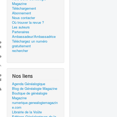
Magazine
Téléchargement
Abonnement
.
Nous contacter
Où trouver la revue ?
Les auteurs
Partenaires
Ambassadeur/Ambassadrice
Téléchargez un numéro
e
gratuitement
t
rechercher
e
-
e
Nos liens
l
Agenda Généalogique
Blog de Généalogie Magazine
à
Boutique de généalogie
Magazine
numerique.genealogiemagazin
e.com
Librairie de la Voûte
Editions Généalogiques de la