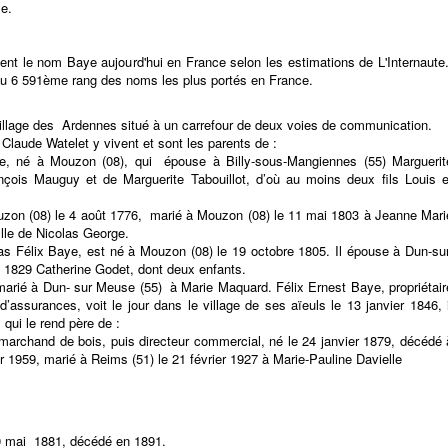
le.
ent le nom Baye aujourd'hui en France selon les estimations de L'Internaute
u 6 591ème rang des noms les plus portés en France.
illage des Ardennes situé à un carrefour de deux voies de communication.
 Claude Watelet y vivent et sont les parents de :
, né à Mouzon (08), qui épouse à Billy-sous-Mangiennes (55) Marguerit
nçois Mauguy et de Marguerite Tabouillot, d’où au moins deux fils Louis e
zon (08) le 4 août 1776, marié à Mouzon (08) le 11 mai 1803 à Jeanne Mari
lle de Nicolas George.
las Félix Baye, est né à Mouzon (08) le 19 octobre 1805. Il épouse à Dun-sur
et 1829 Catherine Godet, dont deux enfants.
marié à Dun- sur Meuse (55) à Marie Maquard. Félix Ernest Baye, propriétair
’assurances, voit le jour dans le village de ses aïeuls le 13 janvier 1846, i
qui le rend père de :
archand de bois, puis directeur commercial, né le 24 janvier 1879, décédé 
er 1959, marié à Reims (51) le 21 février 1927 à Marie-Pauline Davielle
20 mai 1881, décédé en 1891.