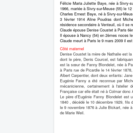
Félicie Maria Juliette Baye, née à Sivry-s
1966, mariée à Sivry-sur-Meuse (55) le 12
Charles Ernest Baye, né à Sivry-sur-Meus
3 février 1914 Aline Poudras dont Miche
résidence secondaire à Venteuil, où il se 
Claude épouse Denise Coustet à Paris 6èm
Il épouse à Nancy (54) en 2èmes noces le 
Claude meurt à Paris le 9 mars 2009 il est
Côté maternel
Denise Coustet la mère de Nathalie est la f
dont le père, Denis Courcel, est fabriqua
est la sœur de Fanny Blondelet, née à Pa
à Paris rue de Picardie le 14 février 187
Albert Carpentier, dont deux enfants: Jane
Eugénie Fanny a été reconnue par Michel 
mécanicienne, certainement à l'atelier 
Française car elle était né à Colmar donc 
Le père d’Eugénie Fanny Blondelet est u
1840 , décédé le 10 décembre 1929, fils 
le 9 novembre 1876 à Julie Bickart, née à
de Marie Weil.