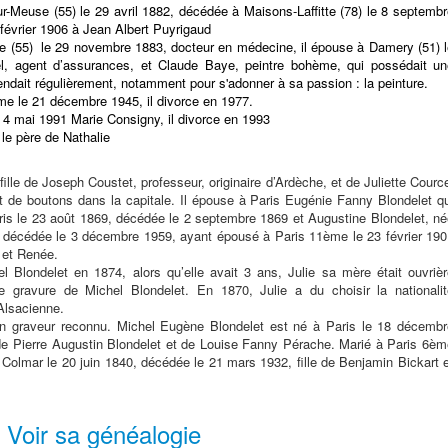
ur-Meuse (55) le 29 avril 1882, décédée à Maisons-Laffitte (78) le 8 septemb
 février 1906 à Jean Albert Puyrigaud
e (55) le 29 novembre 1883, docteur en médecine, il épouse à Damery (51) l
l, agent d’assurances, et Claude Baye, peintre bohème, qui possédait un
rendait régulièrement, notamment pour s'adonner à sa passion : la peinture.
e le 21 décembre 1945, il divorce en 1977.
4 mai 1991 Marie Consigny, il divorce en 1993
 le père de Nathalie
ille de Joseph Coustet, professeur, originaire d’Ardèche, et de Juliette Courc
nt de boutons dans la capitale. Il épouse à Paris Eugénie Fanny Blondelet q
ris le 23 août 1869, décédée le 2 septembre 1869 et Augustine Blondelet, né
8, décédée le 3 décembre 1959, ayant épousé à Paris 11ème le 23 février 19
 et Renée.
Blondelet en 1874, alors qu’elle avait 3 ans, Julie sa mère était ouvrièr
de gravure de Michel Blondelet. En 1870, Julie a du choisir la nationalit
Alsacienne.
n graveur reconnu. Michel Eugène Blondelet est né à Paris le 18 décembr
de Pierre Augustin Blondelet et de Louise Fanny Pérache. Marié à Paris 6èm
 Colmar le 20 juin 1840, décédée le 21 mars 1932, fille de Benjamin Bickart 
Voir sa généalogie