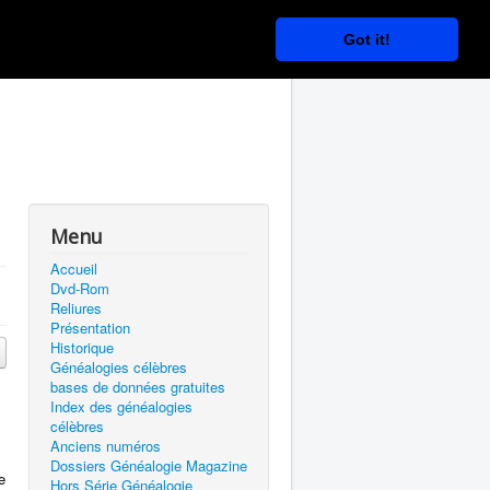
Got it!
Menu
Accueil
Dvd-Rom
Reliures
Présentation
Historique
Généalogies célèbres
bases de données gratuites
Index des généalogies
célèbres
Anciens numéros
Dossiers Généalogie Magazine
e
Hors Série Généalogie