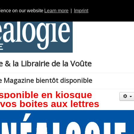
rience on our website
Learn more
|
Imprint
& la Librairie de la Voûte
e Magazine bientôt disponible
isponible en kiosque
vos boites aux lettres