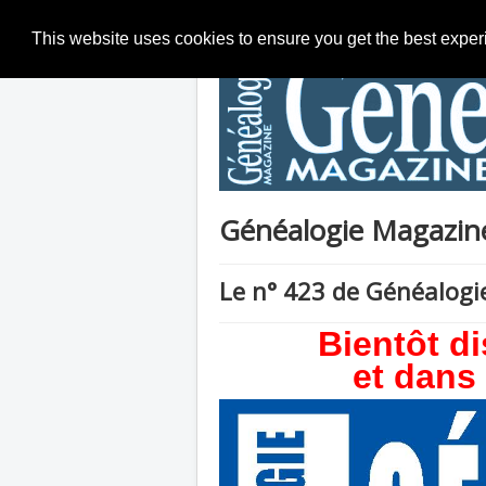
This website uses cookies to ensure you get the best expe
Généalogie Magazine 
Le n° 423 de Généalogi
Bientôt d
et dans 