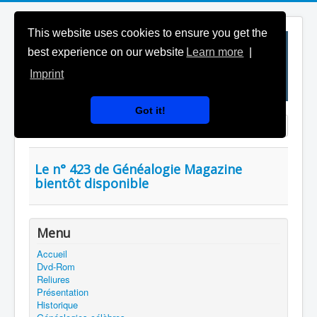
This website uses cookies to ensure you get the
best experience on our website
Learn more
|
Imprint
Got it!
Saisir partie du titre
Affichage #
Le n° 423 de Généalogie Magazine
bientôt disponible
Menu
Accueil
Dvd-Rom
Reliures
Présentation
Historique