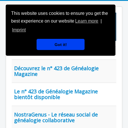
This website uses cookies to ensure you get the
best experience on our website
Learn more
|
Imprint
Got it!
Saisir partie du titre
Affichage #
Découvrez le n° 423 de Généalogie
Magazine
Le n° 423 de Généalogie Magazine
bientôt disponible
NostraGenus - Le réseau social de
généalogie collaborative