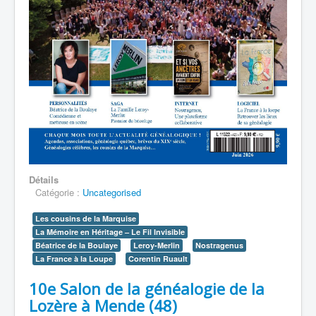
Détails
Catégorie :
Uncategorised
Les cousins de la Marquise
La Mémoire en Héritage – Le Fil Invisible
Béatrice de la Boulaye
Leroy-Merlin
Nostragenus
La France à la Loupe
Corentin Ruault
10e Salon de la généalogie de la
Lozère à Mende (48)