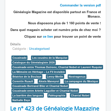
Commander la version pdf
Généalogie Magazine est disponible partout en France et
Monaco.
Nous disposons plus de 1 160 points de vente !
Dans quel magasin acheter cet numéro près de chez moi ?
Cliquez sur
ce lien
pour trouver un point de vente
Détails
Catégorie :
Uncategorised
Cousinade
Les cousins de la Marquise
Catalogue du Généalogiste 2026
Cousinade entre Thomas Dutronc, Chantal Nobel et Laurent Ruquier
La Mémoire en Héritage – Le Fil Invisible
Béatrice de la Boulaye
Leroy-Merlin
Nostragenus
Corentin Ruault
Alexis Maneyrol
La campagne du Mexique
Cousinade Bertrand Blier et Chantal Nobel
Cousinade entre Arlette Laguilier et Chantal Nobel
La barrière des langues
Paléographie
Chantal Nobel
Nathalie Baye
Le n° 423 de Généalogie Magazine