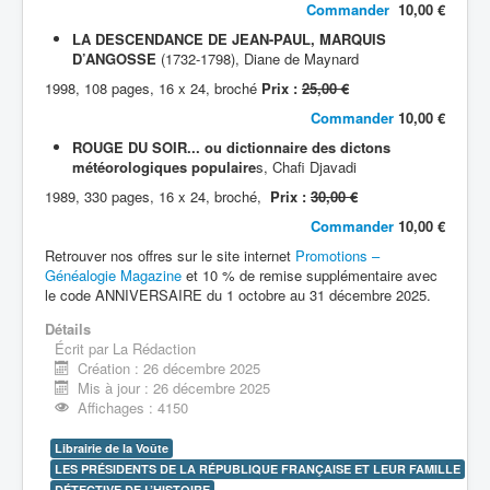
Commander
10,00 €
LA DESCENDANCE DE JEAN-PAUL, MARQUIS
D’ANGOSSE
(1732-1798), Diane de Maynard
1998, 108 pages, 16 x 24, broché
Prix :
25,00 €
Commander
10,00 €
ROUGE DU SOIR... ou dictionnaire des dictons
météorologiques populaire
s, Chafi Djavadi
1989, 330 pages, 16 x 24, broché,
Prix :
30,00 €
Commander
10,00 €
Retrouver nos offres sur le site internet
Promotions –
Généalogie Magazine
et 10 % de remise supplémentaire avec
le code ANNIVERSAIRE du 1 octobre au 31 décembre 2025.
Détails
Écrit par
La Rédaction
Création : 26 décembre 2025
Mis à jour : 26 décembre 2025
Affichages : 4150
Librairie de la Voûte
LES PRÉSIDENTS DE LA RÉPUBLIQUE FRANÇAISE ET LEUR FAMILLE
DÉTECTIVE DE L’HISTOIRE