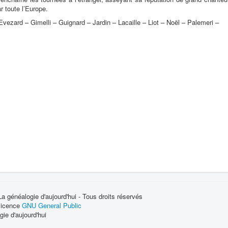
 toute l’Europe.
vezard – Gimelli – Guignard – Jardin – Lacaille – Liot – Noël – Palemeri –
 généalogie d'aujourd'hui - Tous droits réservés
 licence
GNU General Public
ie d'aujourd'hui