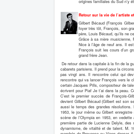
origines familiales du Sud n’y ét
Retour sur la vie de l’artiste e
Gilbert Bécaud (François Gilber
foyer très tôt, François, son gr
père, Louis Bécaud, qu’ils ne c
Grâce à sa mère musicienne, Fr
Nice à l’âge de neuf ans. Il es
François suit les cours d’un g
grand frère Jean.
De retour dans la capitale à la fin de la g
cabarets parisiens. Il prend pour la circo
pas vingt ans. Il rencontre celui qui de
rencontre qui va lancer François vers le 
certain Jacques Pills, compositeur de tale
écrivent pour Piaf Je t’ai dans la peau. Ce
C’est le premier succès de François-Gilb
devient Gilbert Bécaud (Gilbert est son 
aussi le temps des grandes résolutions. I
1953, le jour même ou Gilbert enregistre
scène de l’Olympia en 1953, en vedette am
première partie de Lucienne Delyle, des m
dynamisme, de vitalité et de talent. M. 
marchés de Provence ou Viens danser, il e