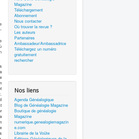
Magazine
Téléchargement
Abonnement
Nous contacter
e
Où trouver la revue ?
-
Les auteurs
Partenaires
e
Ambassadeur/Ambassadrice
ù
Téléchargez un numéro
n
gratuitement
rechercher
es
’a
e
un
et
Nos liens
t.
l
Agenda Généalogique
t
Blog de Généalogie Magazine
er
Boutique de généalogie
a
Magazine
en
numerique.genealogiemagazin
de
e.com
s
Librairie de la Voûte
r,
Editions Généalogiques de la