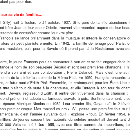
aient pas pour rien.
t sur sa vie de famille....
t Silly) naît à Toulon, le 24 octobre 1927. Si le père de famille abandonne l
and frère Jean et leur soeur Odette trouvent vite réconfort auprès de leur beau
esseront de considérer comme leur vrai père.
ançois se lance brillamment dans la musique et intègre le conservatoire d
t alors un petit pianiste émérite. En 1942, la famille déménage pour Paris, o
rand musicien, puis pour la Savoie où il prend part à la Résistance avec so
uerre, le jeune François peut se consacrer à son art et se fait engager dans l
nstance le nom de son beau-père Bécaud et écrit ses premières chansons. Il n
viendra son ami et son collaborateur : Pierre Delanoë. Mais c’est une autr
chemin de la célébrité : celle de la Môme Piaf. En 1950, François rencontre 
nt, et futur mari d’Édith Piaf. Ensemble, ils embarquent pour les États-Unis 
 titre plaît tout de suite à la chanteuse, et elle l’intègre à son tour de chan
ert. Devenu régisseur d’Édith, il rentre définitivement dans la chanson : i
second prénom) et adopte sa fameuse cravate à pois. Sentimentalement, c’es
l épouse Monique Nicolas en 1952. Leur premier fils, Gaya, naît le 2 févri
 son premier disque Mes mains/Les croix. S’il passe une première fois sur l
éricaine, c’est l’année suivante qu’il « explose » tout. En février 1954, 
illiers de jeunes cassent les fauteuils du célébre music-hall devant tant 
100 000 Volts est né ! Dès 1955, avec des titres comme Je t’appartiens, Le
nchaîne les tournées à l’étranger, asseyant sa réputation de grand chanteu