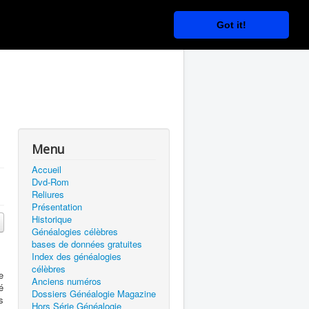
Got it!
Menu
Accueil
Dvd-Rom
Reliures
Présentation
Historique
Généalogies célèbres
bases de données gratuites
Index des généalogies
célèbres
e
Anciens numéros
é
Dossiers Généalogie Magazine
s
Hors Série Généalogie