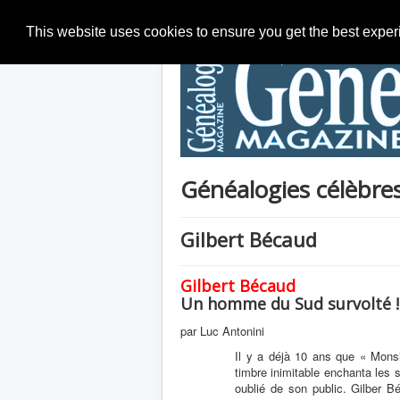
This website uses cookies to ensure you get the best expe
Généalogies célèbre
Gilbert Bécaud
Gilbert Bécaud
Un homme du Sud survolté !
par Luc Antonini
Il y a déjà 10 ans que « Monsi
timbre inimitable enchanta les 
oublié de son public. Gilber B