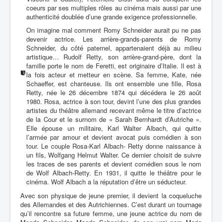
coeurs par ses multiples rôles au cinéma mais aussi par une
authenticité doublée d’une grande exigence professionnelle.
On imagine mal comment Romy Schneider aurait pu ne pas
devenir actrice. Les arrière-grands-parents de Romy
Schneider, du côté paternel, appartenaient déjà au milieu
artistique… Rudolf Retty, son arrière-grand-père, dont la
famille porte le nom de Feretti, est originaire d’Italie. Il est à
la fois acteur et metteur en scène. Sa femme, Kate, née
Schaeffer, est chanteuse. Ils ont ensemble une fille, Rosa
Retty, née le 26 décembre 1874 qui décédera le 26 août
1980. Rosa, actrice à son tour, devint l’une des plus grandes
artistes du théâtre allemand recevant même le titre d’actrice
de la Cour et le surnom de « Sarah Bernhardt d’Autriche ».
Elle épouse un militaire, Karl Walter Albach, qui quitte
l’armée par amour et devient avocat puis comédien à son
tour. Le couple Rosa-Karl Albach- Retty donne naissance à
un fils, Wolfgang Helmut Walter. Ce dernier choisit de suivre
les traces de ses parents et devient comédien sous le nom
de Wolf Albach-Retty. En 1931, il quitte le théâtre pour le
cinéma. Wolf Albach a la réputation d’être un séducteur.
Avec son physique de jeune premier, il devient la coqueluche
des Allemandes et des Autrichiennes. C’est durant un tournage
qu’il rencontre sa future femme, une jeune actrice du nom de