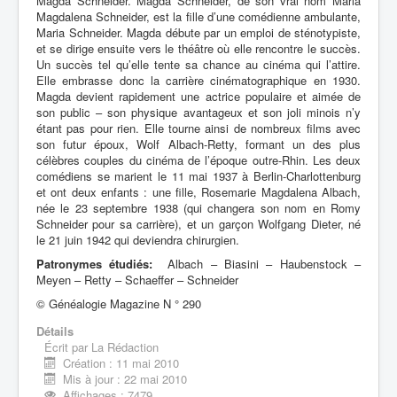
Magda Schneider. Magda Schneider, de son vrai nom Maria
Magdalena Schneider, est la fille d’une comédienne ambulante,
Maria Schneider. Magda débute par un emploi de sténotypiste,
et se dirige ensuite vers le théâtre où elle rencontre le succès.
Un succès tel qu’elle tente sa chance au cinéma qui l’attire.
Elle embrasse donc la carrière cinématographique en 1930.
Magda devient rapidement une actrice populaire et aimée de
son public – son physique avantageux et son joli minois n’y
étant pas pour rien. Elle tourne ainsi de nombreux films avec
son futur époux, Wolf Albach-Retty, formant un des plus
célèbres couples du cinéma de l’époque outre-Rhin. Les deux
comédiens se marient le 11 mai 1937 à Berlin-Charlottenburg
et ont deux enfants : une fille, Rosemarie Magdalena Albach,
née le 23 septembre 1938 (qui changera son nom en Romy
Schneider pour sa carrière), et un garçon Wolfgang Dieter, né
le 21 juin 1942 qui deviendra chirurgien.
Patronymes étudiés:
Albach – Biasini – Haubenstock –
Meyen – Retty – Schaeffer – Schneider
© Généalogie Magazine N ° 290
Détails
Écrit par
La Rédaction
Création : 11 mai 2010
Mis à jour : 22 mai 2010
Affichages : 7479