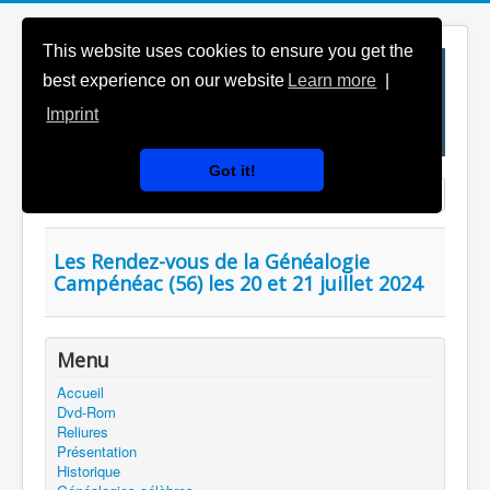
This website uses cookies to ensure you get the
best experience on our website
Learn more
|
Imprint
Got it!
Saisir partie du titre
Affichage #
Les Rendez-vous de la Généalogie
Campénéac (56) les 20 et 21 juillet 2024
Menu
Accueil
Dvd-Rom
Reliures
Présentation
Historique