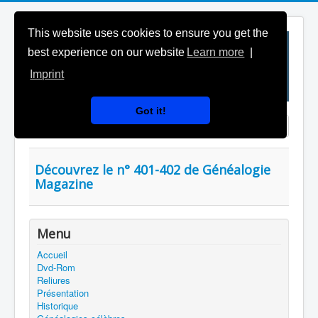
This website uses cookies to ensure you get the
best experience on our website
Learn more
|
Imprint
Got it!
Saisir partie du titre
Affichage #
Découvrez le n° 401-402 de Généalogie
Magazine
Menu
Accueil
Dvd-Rom
Reliures
Présentation
Historique