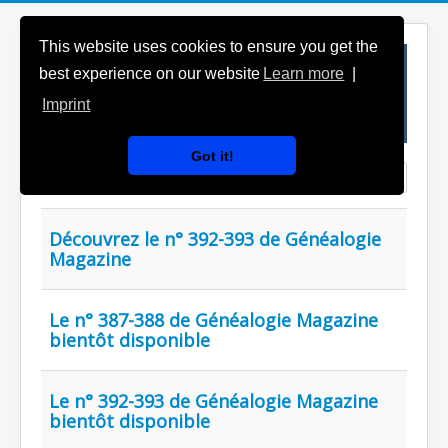
This website uses cookies to ensure you get the
best experience on our website
Learn more
|
Imprint
Got it!
Saisir partie du titre
Affichage #
Découvrez le n° 392-393 de Généalogie
Magazine
Le n° 387-388 de Généalogie Magazine
bientôt disponible
Le n° 392-393 de Généalogie Magazine
bientôt disponible