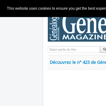
This website uses cookies to ensure you get the best expe
Saisir partie du titre
Découvrez le n° 423 de Gén