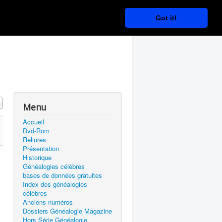
Got it!
 #
Menu
Accueil
Dvd-Rom
Reliures
Présentation
Historique
Généalogies célèbres
bases de données gratuites
Index des généalogies
célèbres
Anciens numéros
Dossiers Généalogie Magazine
Hors Série Généalogie