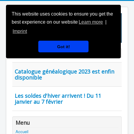
This website uses cookies to ensure you get the
best experience on our website
Learn more
|
Imprint
Got it!
Saisir partie du titre
Affichage #
Catalogue généalogique 2023 est enfin
disponible
Les soldes d'hiver arrivent ! Du 11
janvier au 7 février
Menu
Accueil