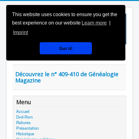
This website uses cookies to ensure you get the
best experience on our website
Learn more
|
Imprint
Got it!
Saisir partie du titre
Affichage #
Découvrez le n° 409-410 de Généalogie
Magazine
Menu
Accueil
Dvd-Rom
Reliures
Présentation
Historique