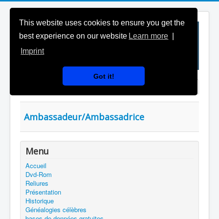
This website uses cookies to ensure you get the
best experience on our website
Learn more
|
Imprint
Got it!
Saisir partie du titre
Affichage #
Ambassadeur/Ambassadrice
Menu
Accueil
Dvd-Rom
Reliures
Présentation
Historique
Généalogies célèbres
bases de données gratuites