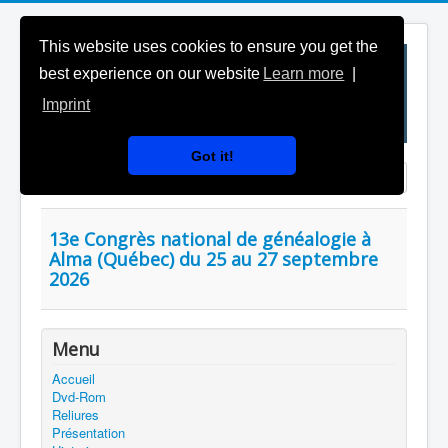
This website uses cookies to ensure you get the
best experience on our website
Learn more
|
Imprint
Got it!
Saisir partie du titre
Affichage #
13e Congrès national de généalogie à
Alma (Québec) du 25 au 27 septembre
2026
Menu
Accueil
Dvd-Rom
Reliures
Présentation