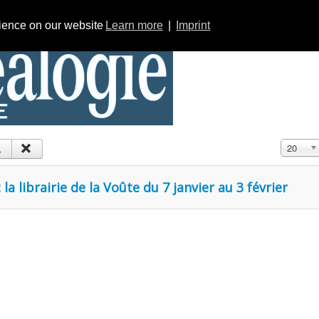
rience on our website
Learn more
|
Imprint
Affichage
20
la librairie de la Voûte du 7 janvier au 3 février