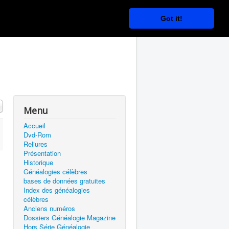
Got it!
 #
Menu
Accueil
Dvd-Rom
Reliures
Présentation
Historique
Généalogies célèbres
bases de données gratuites
Index des généalogies
célèbres
Anciens numéros
Dossiers Généalogie Magazine
Hors Série Généalogie