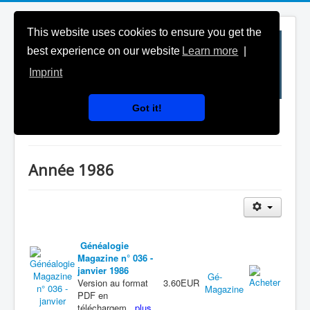
This website uses cookies to ensure you get the
best experience on our website
Learn more
|
Imprint
Got it!
Anciens numéros
Année 1986
Généalogie
Magazine n° 036 -
janvier 1986
Gé-
Version au format
3.60EUR
Magazine
PDF en
téléchargem...
plus