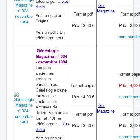
téléchargem...
plus
Gé-
d'info
Magazine
Format pdf
Format pdf
Version papier :
Original
Prix : 3,60 €
Prix : 3,60 
Version pdf : En
commander
téléchargement
Généalogie
Magazine n° 024
- décembre 1984
Les plus
anciennes
Format papi
archives
paroissiales.
Format papier
Prix : 4,00 
Généalogie d'une
maison. Le
Prix : 4,00 €
commande
choléra. Les
Gé-
Archives de
Magazine
l'Isère. Version au
Format pdf
Format pdf
format PDF en
téléchargem...
plus
Prix : 3,60 €
Prix : 3,60 
d'info
commande
Version papier :