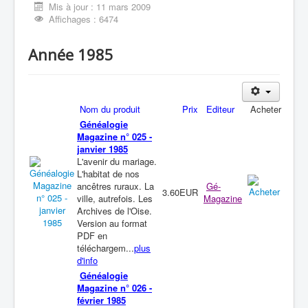
Mis à jour : 11 mars 2009
Affichages : 6474
Année 1985
Nom du produit
Prix
Editeur
Acheter
Généalogie
Magazine n° 025 -
janvier 1985
L'avenir du mariage.
L'habitat de nos
ancêtres ruraux. La
Gé-
3.60EUR
ville, autrefois. Les
Magazine
Archives de l'Oise.
Version au format
PDF en
téléchargem...
plus
d'info
Généalogie
Magazine n° 026 -
février 1985