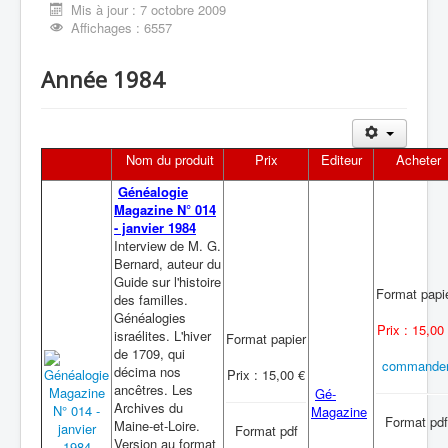
Mis à jour : 7 octobre 2009
Affichages : 6557
Année 1984
Nom du produit
Prix
Editeur
Acheter
Généalogie
Magazine N° 014
- janvier 1984
Interview de M. G.
Bernard, auteur du
Guide sur l'histoire
Format papi
des familles.
Généalogies
Prix : 15,00
israélites. L'hiver
Format papier
de 1709, qui
commande
décima nos
Prix : 15,00 €
ancêtres. Les
Gé-
Archives du
Magazine
Format pdf
Maine-et-Loire.
Format pdf
Version au format