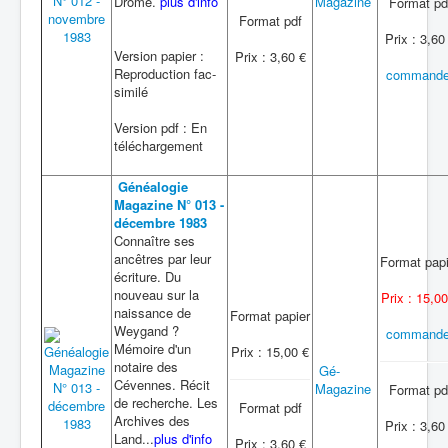
Drôme.
plus d'info
Magazine
Format pd
Format pdf
Prix : 3,60
Version papier :
Prix : 3,60 €
Reproduction fac-
commande
similé
Version pdf : En
téléchargement
Généalogie
Magazine N° 013 -
décembre 1983
Connaître ses
ancêtres par leur
Format papi
écriture. Du
nouveau sur la
Prix : 15,00
naissance de
Format papier
Weygand ?
commande
Mémoire d'un
Prix : 15,00 €
notaire des
Gé-
Cévennes. Récit
Magazine
Format pd
de recherche. Les
Format pdf
Archives des
Prix : 3,60
Land...
plus d'info
Prix : 3,60 €