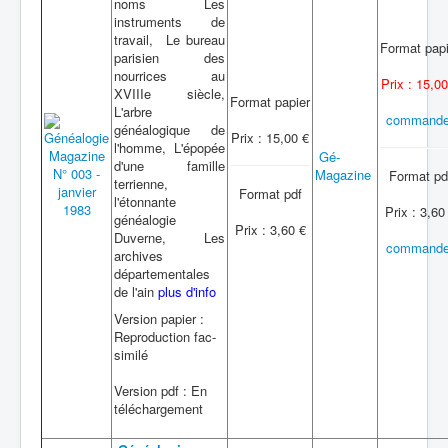
noms Les
instruments de
travail, Le bureau
Format papi
parisien des
nourrices au
Prix : 15,00
XVIIIe siècle,
Format papier
L'arbre
commande
généalogique de
Prix : 15,00 €
l'homme, L'épopée
Gé-
d'une famille
Magazine
Format pd
terrienne,
Format pdf
l'étonnante
Prix : 3,60
généalogie
Prix : 3,60 €
Duverne, Les
commande
archives
départementales
de l'ain
plus d'info
Version papier :
Reproduction fac-
similé
Version pdf : En
téléchargement