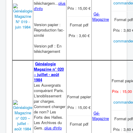
commande
téléchargem...
plus
Prix : 15,00 €
d'info
Gé-
Magazine
Format pdf
Version papier :
Format pdf
Reproduction fac-
Prix : 3,60 
similé
Prix : 3,60 €
commande
Version pdf : En
téléchargement
Généalogie
Magazine n° 020
– juillet - août
1984
Format papi
Les Auvergnats
conquérant Paris.
Prix : 15,00
L'anoblissement
Format papier
par charges.
commande
Comment changer
Prix : 15,00 €
de nom? Les
Gé-
Forts des Halles.
Magazine
Format pdf
Les Archives du
Format pdf
Gers..
plus d'info
Prix : 3,60 