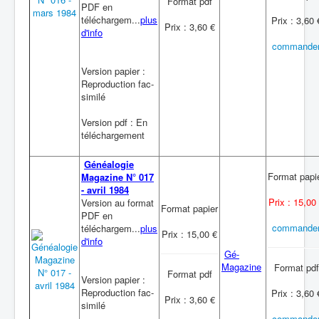
Format pdf
PDF en
téléchargem...
plus
Prix : 3,60 
Prix : 3,60 €
d'info
commande
Version papier :
Reproduction fac-
similé
Version pdf : En
téléchargement
Généalogie
Format papi
Magazine N° 017
- avril 1984
Prix : 15,00
Version au format
Format papier
PDF en
commande
téléchargem...
plus
Prix : 15,00 €
d'info
Gé-
Magazine
Format pdf
Format pdf
Version papier :
Reproduction fac-
Prix : 3,60 
Prix : 3,60 €
similé
commande