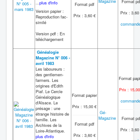
Magazine
Format pd
...
plus d'info
Format pdf
Version papier :
Prix : 3,60
Prix : 3,60 €
Reproduction fac-
similé
commande
Version pdf : En
téléchargement
Généalogie
Magazine N° 006 -
avril 1983
Les laboureurs :
des gentlemen-
Format papi
farmers. Les
origines d'Edith
Prix : 15,00
Piaf. Le Cercle
Format papier
Généalogique
commande
d'Alsace. Le
Prix : 15,00 €
présage : une
Gé-
étrange histoire de
Magazine
Format pd
famille. Les
Format pdf
Archives de la
Prix : 3,60
Loire-Atlantique.
Prix : 3,60 €
plus d'info