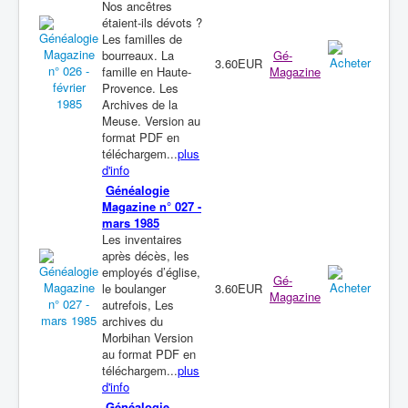
Nos ancêtres
étaient-ils dévots ?
Les familles de
bourreaux. La
Gé-
3.60EUR
famille en Haute-
Magazine
Provence. Les
Archives de la
Meuse. Version au
format PDF en
téléchargem...
plus
d'info
Généalogie
Magazine n° 027 -
mars 1985
Les inventaires
après décès, les
employés d’église,
Gé-
le boulanger
3.60EUR
Magazine
autrefois, Les
archives du
Morbihan Version
au format PDF en
téléchargem...
plus
d'info
Généalogie