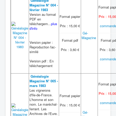
Généalogie
Magazine N° 004 -
Format papi
février 1983
Version au format
Format papier
Prix : 15,00
PDF en
téléchargem...
plus
Prix : 15,00 €
commande
d'info
Gé-
Magazine
Format pdf
Format pd
Version papier :
Reproduction fac-
Prix : 3,60 €
Prix : 3,60
similé
commande
Version pdf : En
téléchargement
Généalogie
Magazine N° 005 -
Format papi
mars 1983
Les vignerons
Prix : 15,00
d'Ile-de-France.
Format papier
L'homme et son
commande
nom. Le maréchal-
Prix : 15,00 €
ferrant. Les
Gé-
Archives de l'Eure.