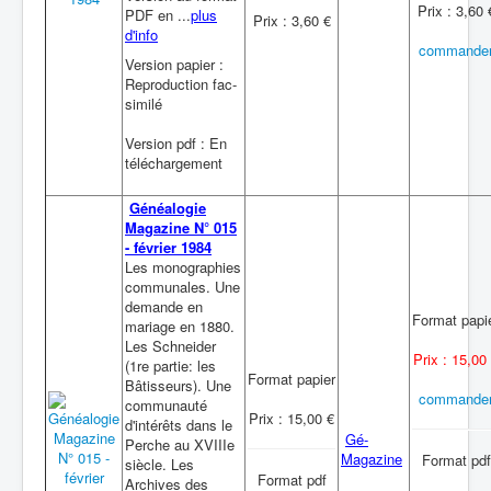
Prix : 3,60 
PDF en ...
plus
Prix : 3,60 €
d'info
commande
Version papier :
Reproduction fac-
similé
Version pdf : En
téléchargement
Généalogie
Magazine N° 015
- février 1984
Les monographies
communales. Une
demande en
Format papi
mariage en 1880.
Les Schneider
Prix : 15,00
(1re partie: les
Format papier
Bâtisseurs). Une
commande
communauté
Prix : 15,00 €
d'intérêts dans le
Gé-
Perche au XVIIIe
Magazine
Format pdf
siècle. Les
Format pdf
Archives des