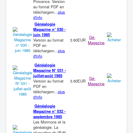
Provence. Version
au format PDF en
téléchargem...
plus
d'info
Généalogie
Magazine n° 030 -
juin 1985
Gé-
Version au format
3.60EUR
Magazine
PDF en
téléchargem...
plus
d'info
Généalogie
Magazine N° 031 -
juillet-août 1985
Gé-
Version au format
3.60EUR
Magazine
PDF en
téléchargem...
plus
d'info
Généalogie
Magazine n° 032 -
septembre 1985
Les Mormons et la
généalogie. La
révocation de l'Edit