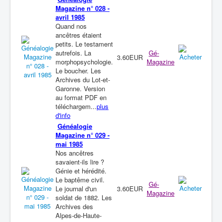
Magazine n° 028 -
avril 1985
Quand nos
ancêtres étaient
petits. Le testament
autrefois. La
Gé-
3.60EUR
morphopsychologie.
Magazine
Le boucher. Les
Archives du Lot-et-
Garonne. Version
au format PDF en
téléchargem...
plus
d'info
Généalogie
Magazine n° 029 -
mai 1985
Nos ancêtres
savaient-ils lire ?
Génie et hérédité.
Le baptême civil.
Gé-
Le journal d'un
3.60EUR
Magazine
soldat de 1882. Les
Archives des
Alpes-de-Haute-