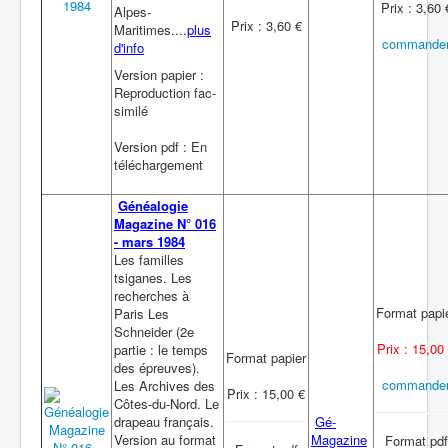
Prix : 3,60 
Alpes-
Prix : 3,60 €
Maritimes....
plus
commande
d'info
Version papier :
Reproduction fac-
similé
Version pdf : En
téléchargement
Généalogie
Magazine N° 016
- mars 1984
Les familles
tsiganes. Les
recherches à
Format papi
Paris Les
Schneider (2e
Prix : 15,00
partie : le temps
Format papier
des épreuves).
commande
Les Archives des
Prix : 15,00 €
Côtes-du-Nord. Le
drapeau français.
Gé-
Version au format
Magazine
Format pdf