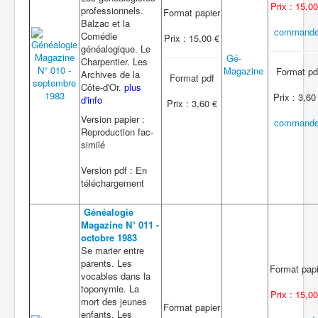
Prix : 15,00
professionnels.
Format papier
Balzac et la
commande
Comédie
Prix : 15,00 €
généalogique. Le
Gé-
Charpentier. Les
Magazine
Format pd
Archives de la
Format pdf
Côte-d'Or.
plus
Prix : 3,60
d'info
Prix : 3,60 €
Version papier :
commande
Reproduction fac-
similé
Version pdf : En
téléchargement
Généalogie
Magazine N° 011 -
octobre 1983
Se marier entre
parents. Les
Format papi
vocables dans la
toponymie. La
Prix : 15,00
mort des jeunes
Format papier
enfants. Les