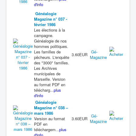
d'info
Généalogie
Magazine n° 037 -
février 1986
Les élections à la
campagne.
Généalogie de nos
hommes politiques.
Les familles de
Gé-
3.60EUR
pêcheurs. L'enquête
Magazine
des "3000" familles.
Les Archives
municipales de
Marseille. Version
au format PDF en
télécharg...
plus
d'info
Généalogie
Magazine n° 038 –
mars 1986
Gé-
Version au format
3.60EUR
Magazine
PDF en
téléchargem...
plus
d'info