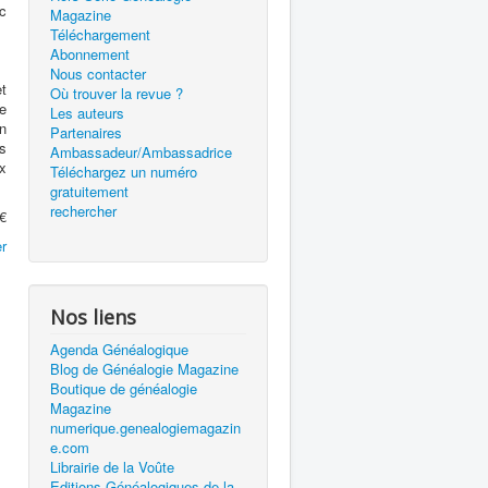
nc
Magazine
Téléchargement
Abonnement
Nous contacter
t
Où trouver la revue ?
e
Les auteurs
n
Partenaires
és
Ambassadeur/Ambassadrice
x
Téléchargez un numéro
gratuitement
rechercher
 €
r
Nos liens
Agenda Généalogique
Blog de Généalogie Magazine
Boutique de généalogie
Magazine
numerique.genealogiemagazin
e.com
Librairie de la Voûte
Editions Généalogiques de la