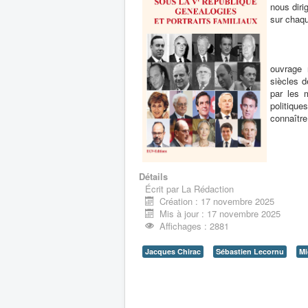
nous diri
sur chaqu
De Mich
ouvrage 
siècles 
par les m
politiqu
connaître
Détails
Écrit par
La Rédaction
Création : 17 novembre 2025
Mis à jour : 17 novembre 2025
Affichages : 2881
Jacques Chirac
Sébastien Lecornu
Mi