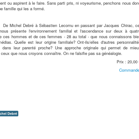
gent ou aspirent à le faire. Sans parti pris, ni voyeurisme, penchons nous do
e famille qui les a formé.
el Debré à Sébastien Lecornu en passant par Jacques Chirac, ce
nous présente l'environnement familial et l'ascendance sur deux à quatr
de ces hommes et de ces femmes - 28 au total - que nous connaissons bie
édias. Quelle est leur origine familiale? Ont-ils/elles d'autres personnalit
es dans leur parenté proche? Une approche originale qui permet de mieu
 ceux que nous croyons connaître. On ne falsifie pas sa généalogie.
Prix : 20,00
Commande
chel Debré