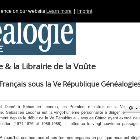
rience on our website
Learn more
|
Imprint
& la Librairie de la Voûte
 Français sous la Ve République Généalogie
l Debré à Sébastien Lecornu, les Premiers ministres de la Ve
e, Sébastien Lecornu est la vingt-huitième personnalité à diriger le
ment depuis le début de la Ve République. Jacques Chirac ayant exercé deu
fonction (1974-1976 et 1986-1988), il effectue le vingt-neuvième passage 
.
'hui ces hommes et ces femmes engagés en politique nous ont dirigé