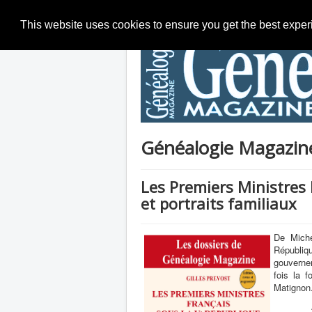
This website uses cookies to ensure you get the best expe
Généalogie Magazine 
Les Premiers Ministres
et portraits familiaux
De Miche
Républiqu
gouverne
fois la 
Matignon
Aujourd