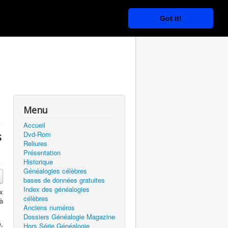
Got it!
Menu
Accueil
s
Dvd-Rom
Reliures
Présentation
Historique
Généalogies célèbres
bases de données gratuites
Index des généalogies
x
célèbres
à
Anciens numéros
Dossiers Généalogie Magazine
,
Hors Série Généalogie