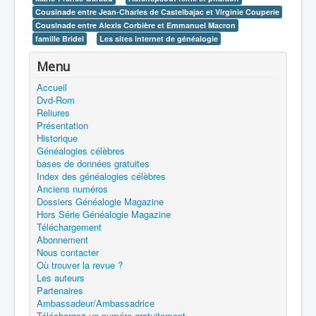
Cousinade entre Jean-Charles de Castelbajac et Virginie Couperie
Cousinade entre Alexis Corbière et Emmanuel Macron
famille Bridel
Les sites internet de généalogie
Menu
Accueil
Dvd-Rom
Reliures
Présentation
Historique
Généalogies célèbres
bases de données gratuites
Index des généalogies célèbres
Anciens numéros
Dossiers Généalogie Magazine
Hors Série Généalogie Magazine
Téléchargement
Abonnement
Nous contacter
Où trouver la revue ?
Les auteurs
Partenaires
Ambassadeur/Ambassadrice
Téléchargez un numéro gratuitement