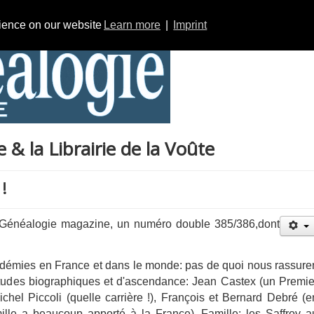
rience on our website
Learn more
|
Imprint
& la Librairie de la Voûte
!
e Généalogie magazine, un numéro double 385/386,dont
ndémies en France et dans le monde: pas de quoi nous rassure
études biographiques et d'ascendance: Jean Castex (un Premie
chel Piccoli (quelle carrière !), François et Bernard Debré (e
ille a beaucoup apporté à la France). Famille: les Saffroy a