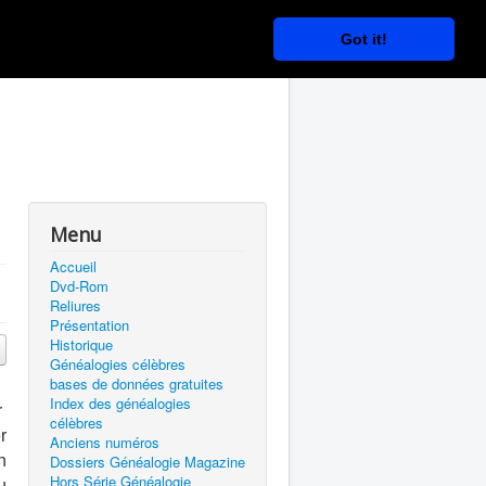
Got it!
Menu
Accueil
Dvd-Rom
Reliures
Présentation
Historique
Généalogies célèbres
bases de données gratuites
Index des généalogies
r
célèbres
r
Anciens numéros
n
Dossiers Généalogie Magazine
Hors Série Généalogie
u